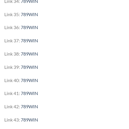
Link 34:
789WIN
Link 35:
789WIN
Link 36:
789WIN
Link 37:
789WIN
Link 38:
789WIN
Link 39:
789WIN
Link 40:
789WIN
Link 41:
789WIN
Link 42:
789WIN
Link 43:
789WIN