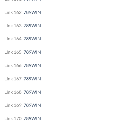
Link 162:
789WIN
Link 163:
789WIN
Link 164:
789WIN
Link 165:
789WIN
Link 166:
789WIN
Link 167:
789WIN
Link 168:
789WIN
Link 169:
789WIN
Link 170:
789WIN