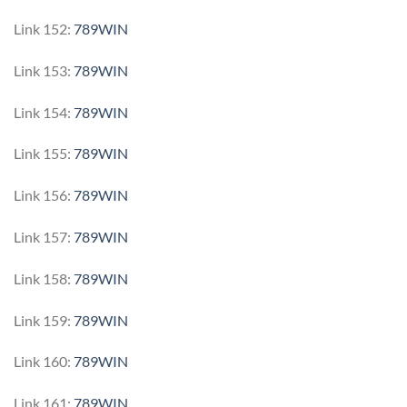
Link 152:
789WIN
Link 153:
789WIN
Link 154:
789WIN
Link 155:
789WIN
Link 156:
789WIN
Link 157:
789WIN
Link 158:
789WIN
Link 159:
789WIN
Link 160:
789WIN
Link 161:
789WIN