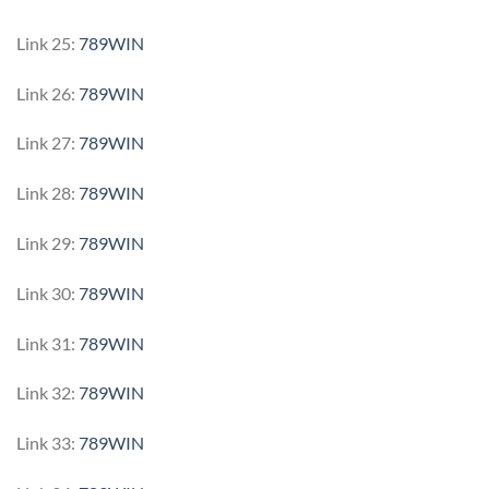
Link 25:
789WIN
Link 26:
789WIN
Link 27:
789WIN
Link 28:
789WIN
Link 29:
789WIN
Link 30:
789WIN
Link 31:
789WIN
Link 32:
789WIN
Link 33:
789WIN