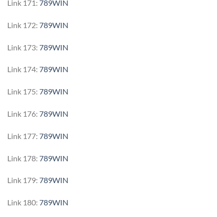
Link 171:
789WIN
Link 172:
789WIN
Link 173:
789WIN
Link 174:
789WIN
Link 175:
789WIN
Link 176:
789WIN
Link 177:
789WIN
Link 178:
789WIN
Link 179:
789WIN
Link 180:
789WIN