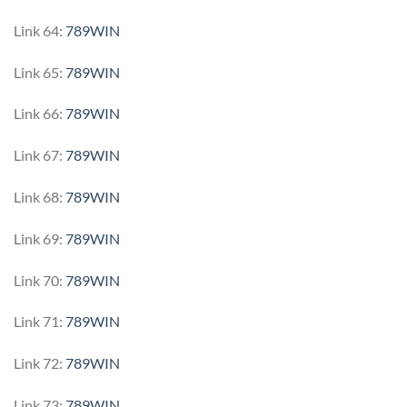
Link 64:
789WIN
Link 65:
789WIN
Link 66:
789WIN
Link 67:
789WIN
Link 68:
789WIN
Link 69:
789WIN
Link 70:
789WIN
Link 71:
789WIN
Link 72:
789WIN
Link 73:
789WIN