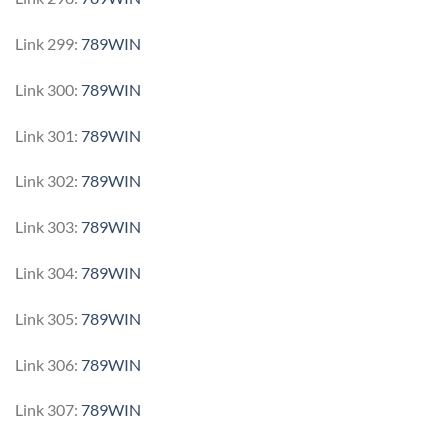
Link 299:
789WIN
Link 300:
789WIN
Link 301:
789WIN
Link 302:
789WIN
Link 303:
789WIN
Link 304:
789WIN
Link 305:
789WIN
Link 306:
789WIN
Link 307:
789WIN