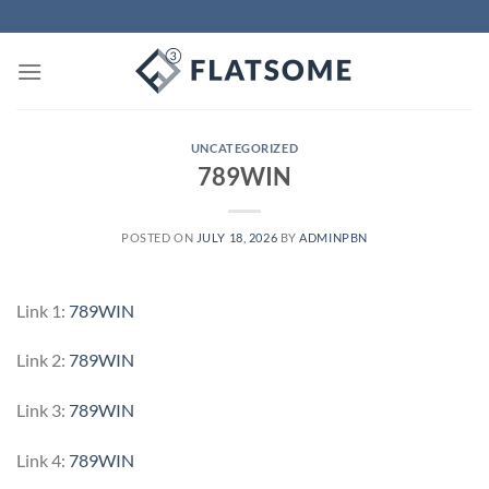
Skip
to
content
UNCATEGORIZED
789WIN
POSTED ON
JULY 18, 2026
BY
ADMINPBN
Link 1:
789WIN
Link 2:
789WIN
Link 3:
789WIN
Link 4:
789WIN