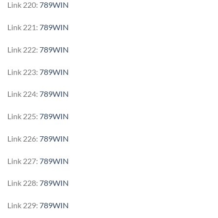
Link 220:
789WIN
Link 221:
789WIN
Link 222:
789WIN
Link 223:
789WIN
Link 224:
789WIN
Link 225:
789WIN
Link 226:
789WIN
Link 227:
789WIN
Link 228:
789WIN
Link 229:
789WIN