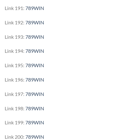
Link 191:
789WIN
Link 192:
789WIN
Link 193:
789WIN
Link 194:
789WIN
Link 195:
789WIN
Link 196:
789WIN
Link 197:
789WIN
Link 198:
789WIN
Link 199:
789WIN
Link 200:
789WIN