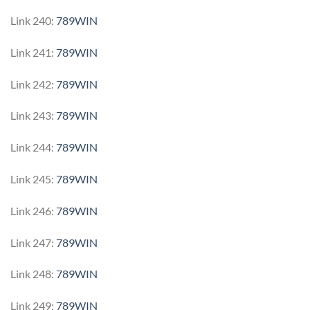
Link 240:
789WIN
Link 241:
789WIN
Link 242:
789WIN
Link 243:
789WIN
Link 244:
789WIN
Link 245:
789WIN
Link 246:
789WIN
Link 247:
789WIN
Link 248:
789WIN
Link 249:
789WIN