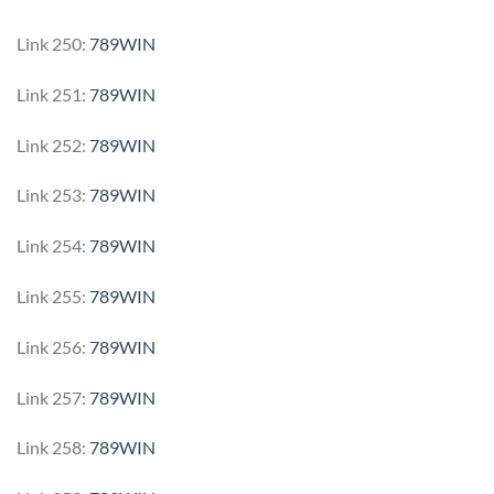
Link 250:
789WIN
Link 251:
789WIN
Link 252:
789WIN
Link 253:
789WIN
Link 254:
789WIN
Link 255:
789WIN
Link 256:
789WIN
Link 257:
789WIN
Link 258:
789WIN