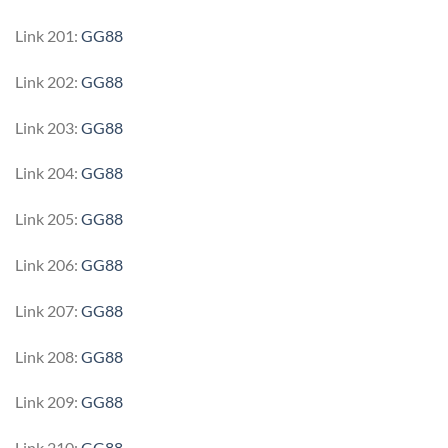
Link 201:
GG88
Link 202:
GG88
Link 203:
GG88
Link 204:
GG88
Link 205:
GG88
Link 206:
GG88
Link 207:
GG88
Link 208:
GG88
Link 209:
GG88
Link 210:
GG88