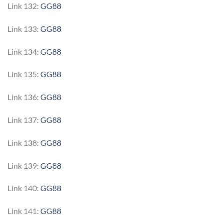
Link 132:
GG88
Link 133:
GG88
Link 134:
GG88
Link 135:
GG88
Link 136:
GG88
Link 137:
GG88
Link 138:
GG88
Link 139:
GG88
Link 140:
GG88
Link 141:
GG88