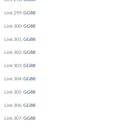
Link 299:
GG88
Link 300:
GG88
Link 301:
GG88
Link 302:
GG88
Link 303:
GG88
Link 304:
GG88
Link 305:
GG88
Link 306:
GG88
Link 307:
GG88