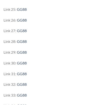
Link 25:
GG88
Link 26:
GG88
Link 27:
GG88
Link 28:
GG88
Link 29:
GG88
Link 30:
GG88
Link 31:
GG88
Link 32:
GG88
Link 33:
GG88