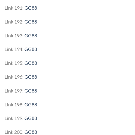
Link 191:
GG88
Link 192:
GG88
Link 193:
GG88
Link 194:
GG88
Link 195:
GG88
Link 196:
GG88
Link 197:
GG88
Link 198:
GG88
Link 199:
GG88
Link 200:
GG88