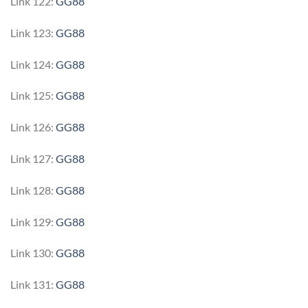
Link 122:
GG88
Link 123:
GG88
Link 124:
GG88
Link 125:
GG88
Link 126:
GG88
Link 127:
GG88
Link 128:
GG88
Link 129:
GG88
Link 130:
GG88
Link 131:
GG88