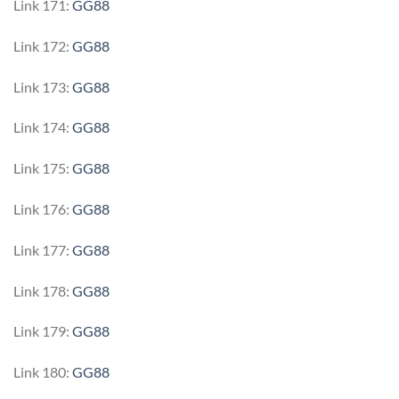
Link 171:
GG88
Link 172:
GG88
Link 173:
GG88
Link 174:
GG88
Link 175:
GG88
Link 176:
GG88
Link 177:
GG88
Link 178:
GG88
Link 179:
GG88
Link 180:
GG88