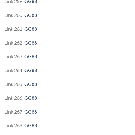
Link 259:
GG88
Link 260:
GG88
Link 261:
GG88
Link 262:
GG88
Link 263:
GG88
Link 264:
GG88
Link 265:
GG88
Link 266:
GG88
Link 267:
GG88
Link 268:
GG88