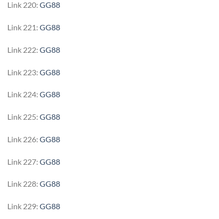
Link 220:
GG88
Link 221:
GG88
Link 222:
GG88
Link 223:
GG88
Link 224:
GG88
Link 225:
GG88
Link 226:
GG88
Link 227:
GG88
Link 228:
GG88
Link 229:
GG88