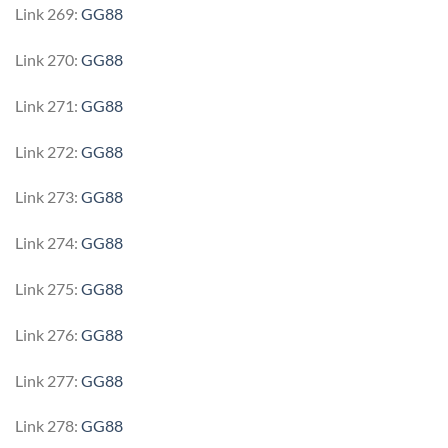
Link 269:
GG88
Link 270:
GG88
Link 271:
GG88
Link 272:
GG88
Link 273:
GG88
Link 274:
GG88
Link 275:
GG88
Link 276:
GG88
Link 277:
GG88
Link 278:
GG88