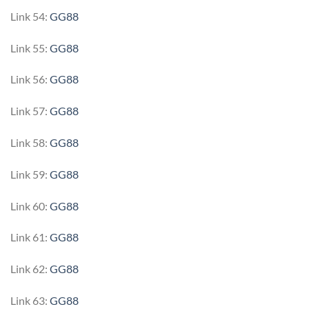
Link 54:
GG88
Link 55:
GG88
Link 56:
GG88
Link 57:
GG88
Link 58:
GG88
Link 59:
GG88
Link 60:
GG88
Link 61:
GG88
Link 62:
GG88
Link 63:
GG88