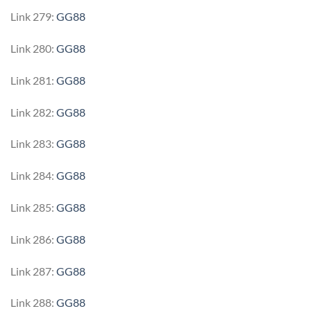
Link 279:
GG88
Link 280:
GG88
Link 281:
GG88
Link 282:
GG88
Link 283:
GG88
Link 284:
GG88
Link 285:
GG88
Link 286:
GG88
Link 287:
GG88
Link 288:
GG88