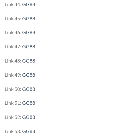
Link 44:
GG88
Link 45:
GG88
Link 46:
GG88
Link 47:
GG88
Link 48:
GG88
Link 49:
GG88
Link 50:
GG88
Link 51:
GG88
Link 52:
GG88
Link 53:
GG88