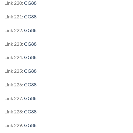
Link 220:
GG88
Link 221:
GG88
Link 222:
GG88
Link 223:
GG88
Link 224:
GG88
Link 225:
GG88
Link 226:
GG88
Link 227:
GG88
Link 228:
GG88
Link 229:
GG88