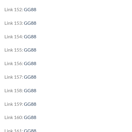
Link 152:
GG88
Link 153:
GG88
Link 154:
GG88
Link 155:
GG88
Link 156:
GG88
Link 157:
GG88
Link 158:
GG88
Link 159:
GG88
Link 160:
GG88
Link 161:
GG88