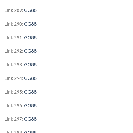
Link 289:
GG88
Link 290:
GG88
Link 291:
GG88
Link 292:
GG88
Link 293:
GG88
Link 294:
GG88
Link 295:
GG88
Link 296:
GG88
Link 297:
GG88
Link 298:
GG88