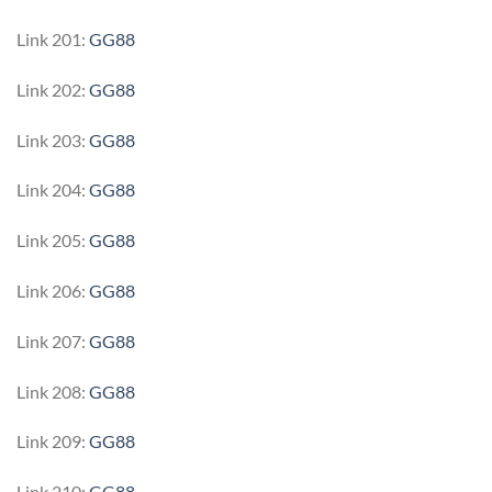
Link 201:
GG88
Link 202:
GG88
Link 203:
GG88
Link 204:
GG88
Link 205:
GG88
Link 206:
GG88
Link 207:
GG88
Link 208:
GG88
Link 209:
GG88
Link 210:
GG88