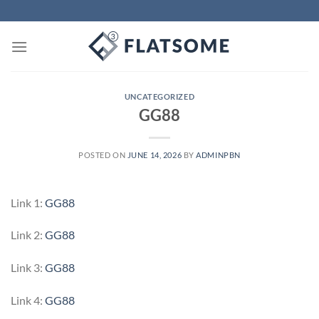
Skip
to
content
UNCATEGORIZED
GG88
POSTED ON
JUNE 14, 2026
BY
ADMINPBN
Link 1:
GG88
Link 2:
GG88
Link 3:
GG88
Link 4:
GG88