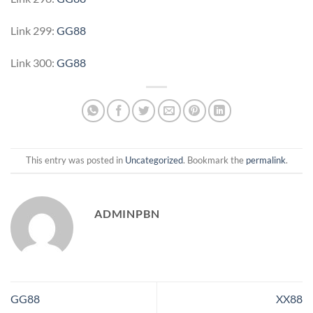
Link 299:
GG88
Link 300:
GG88
This entry was posted in
Uncategorized
. Bookmark the
permalink
.
ADMINPBN
GG88
XX88