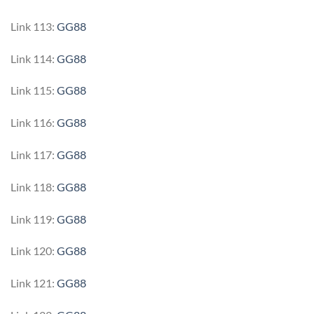
Link 113:
GG88
Link 114:
GG88
Link 115:
GG88
Link 116:
GG88
Link 117:
GG88
Link 118:
GG88
Link 119:
GG88
Link 120:
GG88
Link 121:
GG88