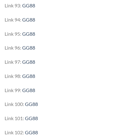
Link 93:
GG88
Link 94:
GG88
Link 95:
GG88
Link 96:
GG88
Link 97:
GG88
Link 98:
GG88
Link 99:
GG88
Link 100:
GG88
Link 101:
GG88
Link 102:
GG88