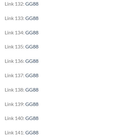
Link 132:
GG88
Link 133:
GG88
Link 134:
GG88
Link 135:
GG88
Link 136:
GG88
Link 137:
GG88
Link 138:
GG88
Link 139:
GG88
Link 140:
GG88
Link 141:
GG88