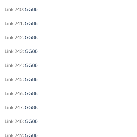
Link 240:
GG88
Link 241:
GG88
Link 242:
GG88
Link 243:
GG88
Link 244:
GG88
Link 245:
GG88
Link 246:
GG88
Link 247:
GG88
Link 248:
GG88
Link 249:
GG88