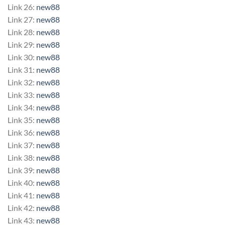
Link 26:
new88
Link 27:
new88
Link 28:
new88
Link 29:
new88
Link 30:
new88
Link 31:
new88
Link 32:
new88
Link 33:
new88
Link 34:
new88
Link 35:
new88
Link 36:
new88
Link 37:
new88
Link 38:
new88
Link 39:
new88
Link 40:
new88
Link 41:
new88
Link 42:
new88
Link 43:
new88