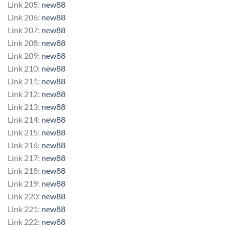
Link 205:
new88
Link 206:
new88
Link 207:
new88
Link 208:
new88
Link 209:
new88
Link 210:
new88
Link 211:
new88
Link 212:
new88
Link 213:
new88
Link 214:
new88
Link 215:
new88
Link 216:
new88
Link 217:
new88
Link 218:
new88
Link 219:
new88
Link 220:
new88
Link 221:
new88
Link 222:
new88