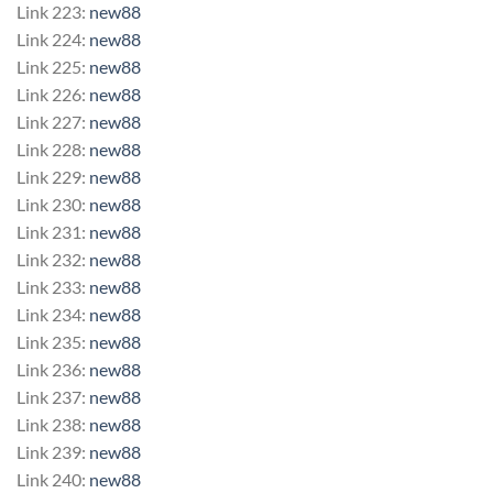
Link 223:
new88
Link 224:
new88
Link 225:
new88
Link 226:
new88
Link 227:
new88
Link 228:
new88
Link 229:
new88
Link 230:
new88
Link 231:
new88
Link 232:
new88
Link 233:
new88
Link 234:
new88
Link 235:
new88
Link 236:
new88
Link 237:
new88
Link 238:
new88
Link 239:
new88
Link 240:
new88