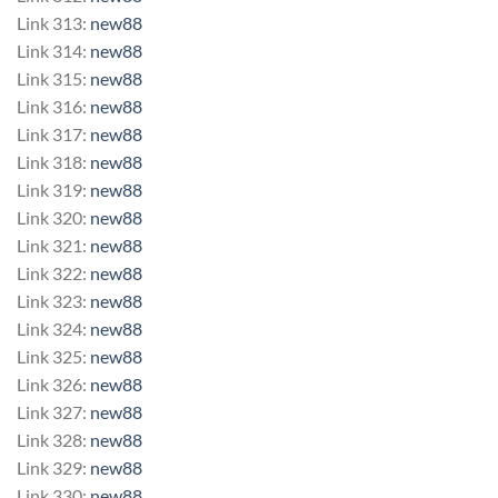
Link 313:
new88
Link 314:
new88
Link 315:
new88
Link 316:
new88
Link 317:
new88
Link 318:
new88
Link 319:
new88
Link 320:
new88
Link 321:
new88
Link 322:
new88
Link 323:
new88
Link 324:
new88
Link 325:
new88
Link 326:
new88
Link 327:
new88
Link 328:
new88
Link 329:
new88
Link 330:
new88