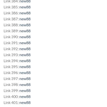
Link 384:
new88
Link 385:
new88
Link 386:
new88
Link 387:
new88
Link 388:
new88
Link 389:
new88
Link 390:
new88
Link 391:
new88
Link 392:
new88
Link 393:
new88
Link 394:
new88
Link 395:
new88
Link 396:
new88
Link 397:
new88
Link 398:
new88
Link 399:
new88
Link 400:
new88
Link 401:
new88