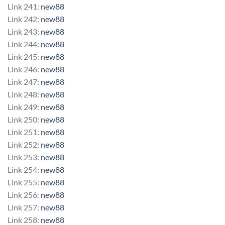
Link 241:
new88
Link 242:
new88
Link 243:
new88
Link 244:
new88
Link 245:
new88
Link 246:
new88
Link 247:
new88
Link 248:
new88
Link 249:
new88
Link 250:
new88
Link 251:
new88
Link 252:
new88
Link 253:
new88
Link 254:
new88
Link 255:
new88
Link 256:
new88
Link 257:
new88
Link 258:
new88