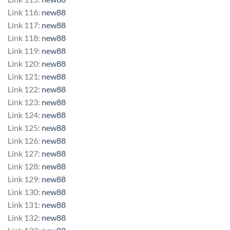
Link 116:
new88
Link 117:
new88
Link 118:
new88
Link 119:
new88
Link 120:
new88
Link 121:
new88
Link 122:
new88
Link 123:
new88
Link 124:
new88
Link 125:
new88
Link 126:
new88
Link 127:
new88
Link 128:
new88
Link 129:
new88
Link 130:
new88
Link 131:
new88
Link 132:
new88