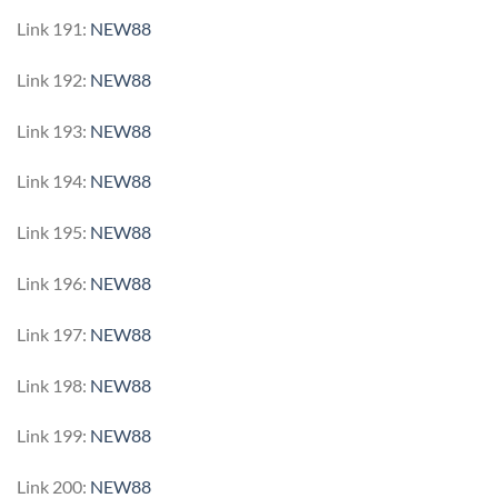
Link 191:
NEW88
Link 192:
NEW88
Link 193:
NEW88
Link 194:
NEW88
Link 195:
NEW88
Link 196:
NEW88
Link 197:
NEW88
Link 198:
NEW88
Link 199:
NEW88
Link 200:
NEW88