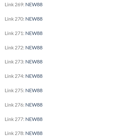
Link 269:
NEW88
Link 270:
NEW88
Link 271:
NEW88
Link 272:
NEW88
Link 273:
NEW88
Link 274:
NEW88
Link 275:
NEW88
Link 276:
NEW88
Link 277:
NEW88
Link 278:
NEW88