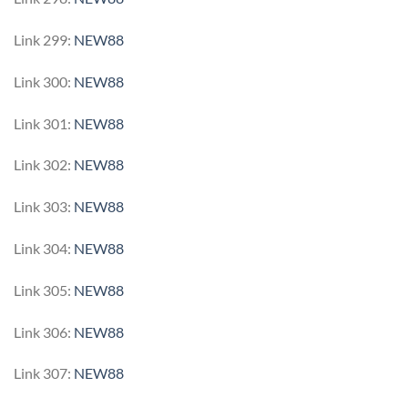
Link 299:
NEW88
Link 300:
NEW88
Link 301:
NEW88
Link 302:
NEW88
Link 303:
NEW88
Link 304:
NEW88
Link 305:
NEW88
Link 306:
NEW88
Link 307:
NEW88