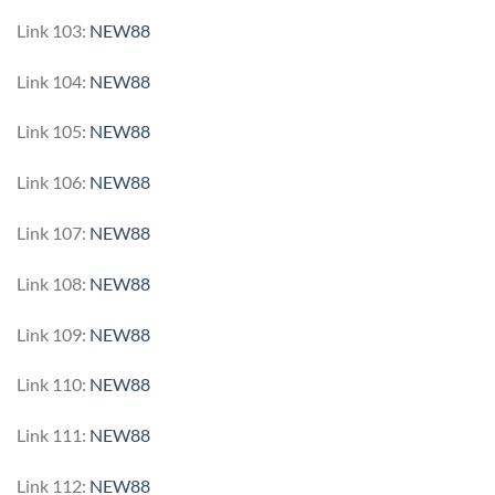
Link 103:
NEW88
Link 104:
NEW88
Link 105:
NEW88
Link 106:
NEW88
Link 107:
NEW88
Link 108:
NEW88
Link 109:
NEW88
Link 110:
NEW88
Link 111:
NEW88
Link 112:
NEW88