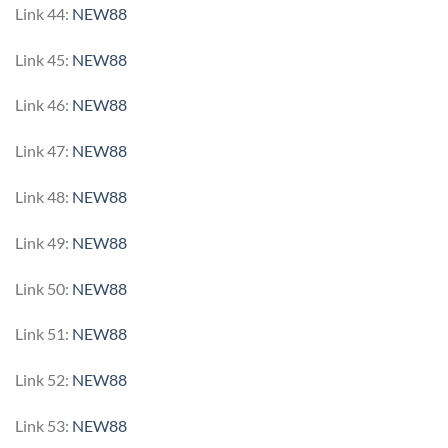
Link 44:
NEW88
Link 45:
NEW88
Link 46:
NEW88
Link 47:
NEW88
Link 48:
NEW88
Link 49:
NEW88
Link 50:
NEW88
Link 51:
NEW88
Link 52:
NEW88
Link 53:
NEW88