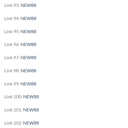
Link 93:
NEW88
Link 94:
NEW88
Link 95:
NEW88
Link 96:
NEW88
Link 97:
NEW88
Link 98:
NEW88
Link 99:
NEW88
Link 100:
NEW88
Link 101:
NEW88
Link 102:
NEW88