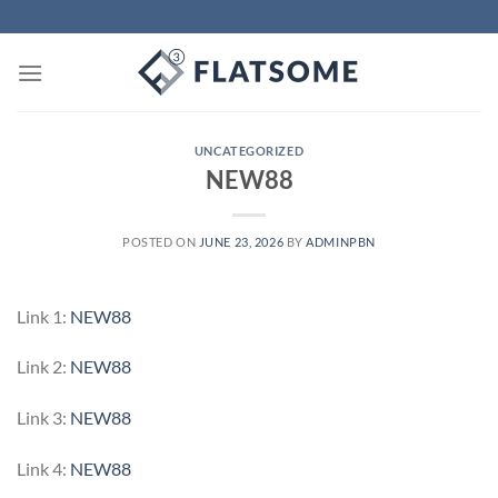
Skip
to
content
UNCATEGORIZED
NEW88
POSTED ON
JUNE 23, 2026
BY
ADMINPBN
Link 1:
NEW88
Link 2:
NEW88
Link 3:
NEW88
Link 4:
NEW88