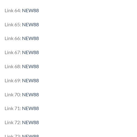
Link 64:
NEW88
Link 65:
NEW88
Link 66:
NEW88
Link 67:
NEW88
Link 68:
NEW88
Link 69:
NEW88
Link 70:
NEW88
Link 71:
NEW88
Link 72:
NEW88
Link 73:
NEW88