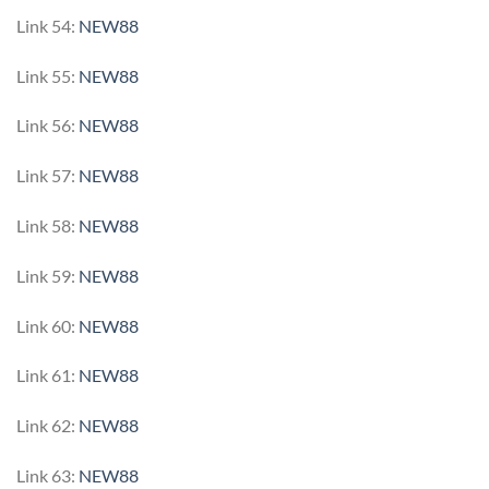
Link 54:
NEW88
Link 55:
NEW88
Link 56:
NEW88
Link 57:
NEW88
Link 58:
NEW88
Link 59:
NEW88
Link 60:
NEW88
Link 61:
NEW88
Link 62:
NEW88
Link 63:
NEW88