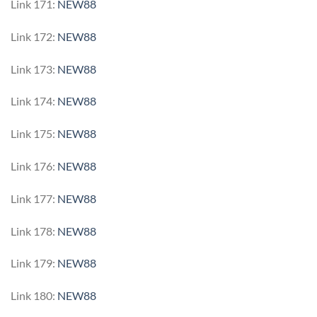
Link 171:
NEW88
Link 172:
NEW88
Link 173:
NEW88
Link 174:
NEW88
Link 175:
NEW88
Link 176:
NEW88
Link 177:
NEW88
Link 178:
NEW88
Link 179:
NEW88
Link 180:
NEW88