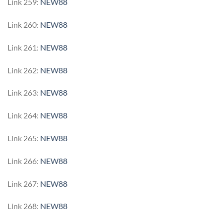
Link 259:
NEW88
Link 260:
NEW88
Link 261:
NEW88
Link 262:
NEW88
Link 263:
NEW88
Link 264:
NEW88
Link 265:
NEW88
Link 266:
NEW88
Link 267:
NEW88
Link 268:
NEW88