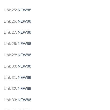
Link 25:
NEW88
Link 26:
NEW88
Link 27:
NEW88
Link 28:
NEW88
Link 29:
NEW88
Link 30:
NEW88
Link 31:
NEW88
Link 32:
NEW88
Link 33:
NEW88