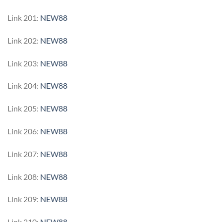
Link 201:
NEW88
Link 202:
NEW88
Link 203:
NEW88
Link 204:
NEW88
Link 205:
NEW88
Link 206:
NEW88
Link 207:
NEW88
Link 208:
NEW88
Link 209:
NEW88
Link 210:
NEW88