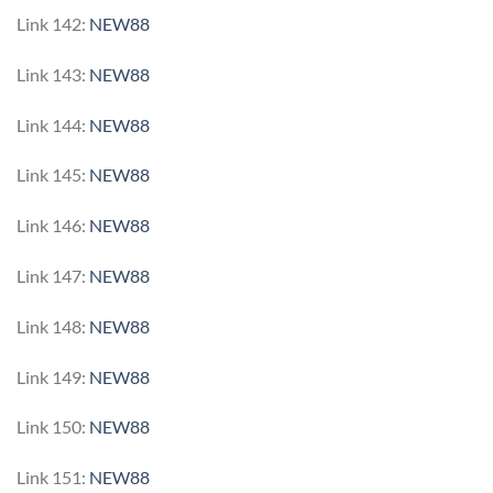
Link 142:
NEW88
Link 143:
NEW88
Link 144:
NEW88
Link 145:
NEW88
Link 146:
NEW88
Link 147:
NEW88
Link 148:
NEW88
Link 149:
NEW88
Link 150:
NEW88
Link 151:
NEW88