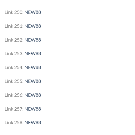
Link 250:
NEW88
Link 251:
NEW88
Link 252:
NEW88
Link 253:
NEW88
Link 254:
NEW88
Link 255:
NEW88
Link 256:
NEW88
Link 257:
NEW88
Link 258:
NEW88