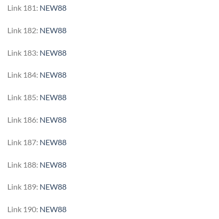
Link 181:
NEW88
Link 182:
NEW88
Link 183:
NEW88
Link 184:
NEW88
Link 185:
NEW88
Link 186:
NEW88
Link 187:
NEW88
Link 188:
NEW88
Link 189:
NEW88
Link 190:
NEW88