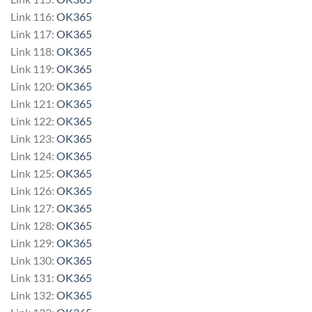
Link 116:
OK365
Link 117:
OK365
Link 118:
OK365
Link 119:
OK365
Link 120:
OK365
Link 121:
OK365
Link 122:
OK365
Link 123:
OK365
Link 124:
OK365
Link 125:
OK365
Link 126:
OK365
Link 127:
OK365
Link 128:
OK365
Link 129:
OK365
Link 130:
OK365
Link 131:
OK365
Link 132:
OK365