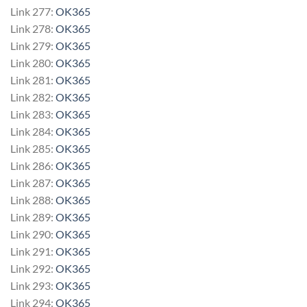
Link 277:
OK365
Link 278:
OK365
Link 279:
OK365
Link 280:
OK365
Link 281:
OK365
Link 282:
OK365
Link 283:
OK365
Link 284:
OK365
Link 285:
OK365
Link 286:
OK365
Link 287:
OK365
Link 288:
OK365
Link 289:
OK365
Link 290:
OK365
Link 291:
OK365
Link 292:
OK365
Link 293:
OK365
Link 294:
OK365