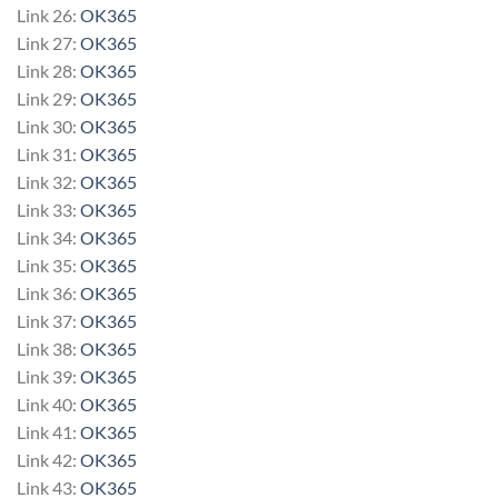
Link 26:
OK365
Link 27:
OK365
Link 28:
OK365
Link 29:
OK365
Link 30:
OK365
Link 31:
OK365
Link 32:
OK365
Link 33:
OK365
Link 34:
OK365
Link 35:
OK365
Link 36:
OK365
Link 37:
OK365
Link 38:
OK365
Link 39:
OK365
Link 40:
OK365
Link 41:
OK365
Link 42:
OK365
Link 43:
OK365