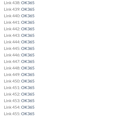
Link 438:
OK365
Link 439:
OK365
Link 440:
OK365
Link 441:
OK365
Link 442:
OK365
Link 443:
OK365
Link 444:
OK365
Link 445:
OK365
Link 446:
OK365
Link 447:
OK365
Link 448:
OK365
Link 449:
OK365
Link 450:
OK365
Link 451:
OK365
Link 452:
OK365
Link 453:
OK365
Link 454:
OK365
Link 455:
OK365