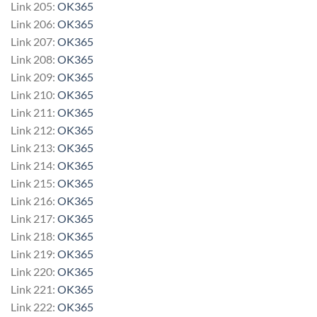
Link 205:
OK365
Link 206:
OK365
Link 207:
OK365
Link 208:
OK365
Link 209:
OK365
Link 210:
OK365
Link 211:
OK365
Link 212:
OK365
Link 213:
OK365
Link 214:
OK365
Link 215:
OK365
Link 216:
OK365
Link 217:
OK365
Link 218:
OK365
Link 219:
OK365
Link 220:
OK365
Link 221:
OK365
Link 222:
OK365