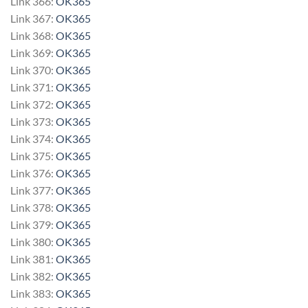
Link 366:
OK365
Link 367:
OK365
Link 368:
OK365
Link 369:
OK365
Link 370:
OK365
Link 371:
OK365
Link 372:
OK365
Link 373:
OK365
Link 374:
OK365
Link 375:
OK365
Link 376:
OK365
Link 377:
OK365
Link 378:
OK365
Link 379:
OK365
Link 380:
OK365
Link 381:
OK365
Link 382:
OK365
Link 383:
OK365