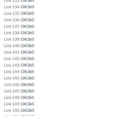
Link 133:
OK365
Link 134:
OK365
Link 135:
OK365
Link 136:
OK365
Link 137:
OK365
Link 138:
OK365
Link 139:
OK365
Link 140:
OK365
Link 141:
OK365
Link 142:
OK365
Link 143:
OK365
Link 144:
OK365
Link 145:
OK365
Link 146:
OK365
Link 147:
OK365
Link 148:
OK365
Link 149:
OK365
Link 150:
OK365