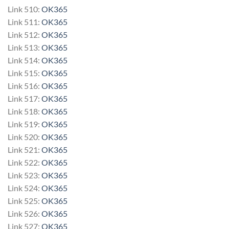
Link 510:
OK365
Link 511:
OK365
Link 512:
OK365
Link 513:
OK365
Link 514:
OK365
Link 515:
OK365
Link 516:
OK365
Link 517:
OK365
Link 518:
OK365
Link 519:
OK365
Link 520:
OK365
Link 521:
OK365
Link 522:
OK365
Link 523:
OK365
Link 524:
OK365
Link 525:
OK365
Link 526:
OK365
Link 527:
OK365