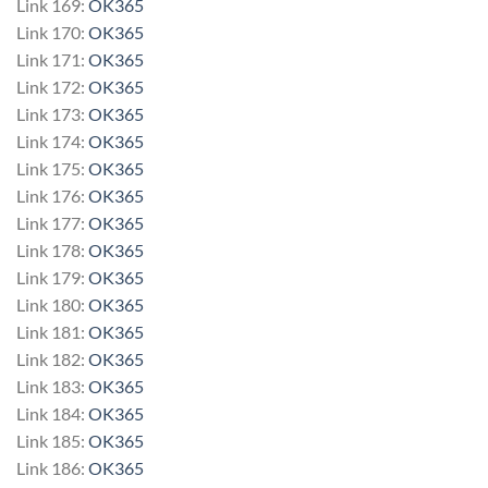
Link 169:
OK365
Link 170:
OK365
Link 171:
OK365
Link 172:
OK365
Link 173:
OK365
Link 174:
OK365
Link 175:
OK365
Link 176:
OK365
Link 177:
OK365
Link 178:
OK365
Link 179:
OK365
Link 180:
OK365
Link 181:
OK365
Link 182:
OK365
Link 183:
OK365
Link 184:
OK365
Link 185:
OK365
Link 186:
OK365