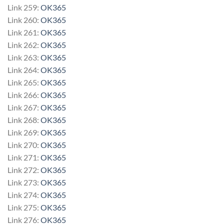
Link 259:
OK365
Link 260:
OK365
Link 261:
OK365
Link 262:
OK365
Link 263:
OK365
Link 264:
OK365
Link 265:
OK365
Link 266:
OK365
Link 267:
OK365
Link 268:
OK365
Link 269:
OK365
Link 270:
OK365
Link 271:
OK365
Link 272:
OK365
Link 273:
OK365
Link 274:
OK365
Link 275:
OK365
Link 276:
OK365