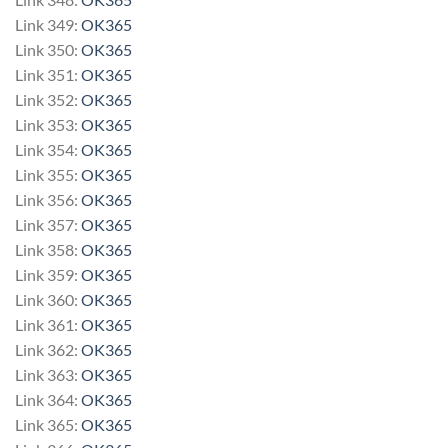
Link 349:
OK365
Link 350:
OK365
Link 351:
OK365
Link 352:
OK365
Link 353:
OK365
Link 354:
OK365
Link 355:
OK365
Link 356:
OK365
Link 357:
OK365
Link 358:
OK365
Link 359:
OK365
Link 360:
OK365
Link 361:
OK365
Link 362:
OK365
Link 363:
OK365
Link 364:
OK365
Link 365:
OK365