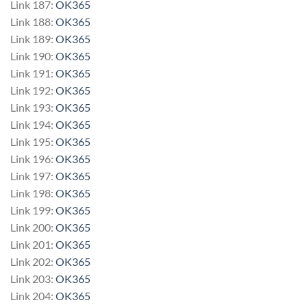
Link 187:
OK365
Link 188:
OK365
Link 189:
OK365
Link 190:
OK365
Link 191:
OK365
Link 192:
OK365
Link 193:
OK365
Link 194:
OK365
Link 195:
OK365
Link 196:
OK365
Link 197:
OK365
Link 198:
OK365
Link 199:
OK365
Link 200:
OK365
Link 201:
OK365
Link 202:
OK365
Link 203:
OK365
Link 204:
OK365