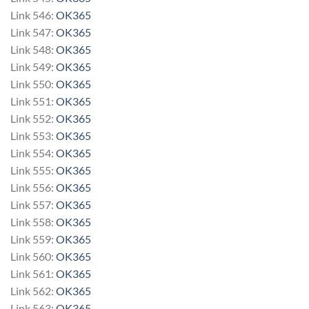
Link 546:
OK365
Link 547:
OK365
Link 548:
OK365
Link 549:
OK365
Link 550:
OK365
Link 551:
OK365
Link 552:
OK365
Link 553:
OK365
Link 554:
OK365
Link 555:
OK365
Link 556:
OK365
Link 557:
OK365
Link 558:
OK365
Link 559:
OK365
Link 560:
OK365
Link 561:
OK365
Link 562:
OK365
Link 563:
OK365