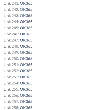
Link 241:
OK365
Link 242:
OK365
Link 243:
OK365
Link 244:
OK365
Link 245:
OK365
Link 246:
OK365
Link 247:
OK365
Link 248:
OK365
Link 249:
OK365
Link 250:
OK365
Link 251:
OK365
Link 252:
OK365
Link 253:
OK365
Link 254:
OK365
Link 255:
OK365
Link 256:
OK365
Link 257:
OK365
Link 258:
OK365