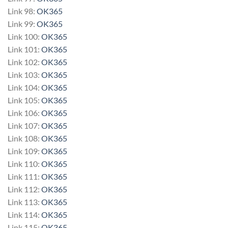
Link 98:
OK365
Link 99:
OK365
Link 100:
OK365
Link 101:
OK365
Link 102:
OK365
Link 103:
OK365
Link 104:
OK365
Link 105:
OK365
Link 106:
OK365
Link 107:
OK365
Link 108:
OK365
Link 109:
OK365
Link 110:
OK365
Link 111:
OK365
Link 112:
OK365
Link 113:
OK365
Link 114:
OK365
Link 115:
OK365