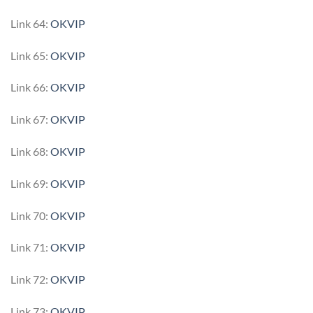
Link 64:
OKVIP
Link 65:
OKVIP
Link 66:
OKVIP
Link 67:
OKVIP
Link 68:
OKVIP
Link 69:
OKVIP
Link 70:
OKVIP
Link 71:
OKVIP
Link 72:
OKVIP
Link 73:
OKVIP