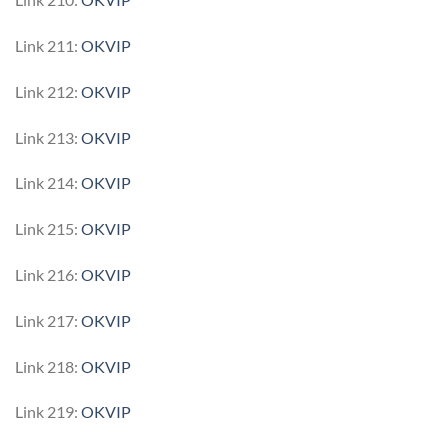
Link 211:
OKVIP
Link 212:
OKVIP
Link 213:
OKVIP
Link 214:
OKVIP
Link 215:
OKVIP
Link 216:
OKVIP
Link 217:
OKVIP
Link 218:
OKVIP
Link 219:
OKVIP