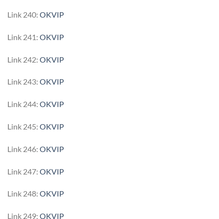
Link 240:
OKVIP
Link 241:
OKVIP
Link 242:
OKVIP
Link 243:
OKVIP
Link 244:
OKVIP
Link 245:
OKVIP
Link 246:
OKVIP
Link 247:
OKVIP
Link 248:
OKVIP
Link 249:
OKVIP