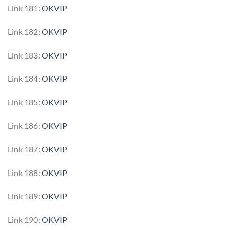
Link 181:
OKVIP
Link 182:
OKVIP
Link 183:
OKVIP
Link 184:
OKVIP
Link 185:
OKVIP
Link 186:
OKVIP
Link 187:
OKVIP
Link 188:
OKVIP
Link 189:
OKVIP
Link 190:
OKVIP