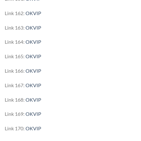
Link 162:
OKVIP
Link 163:
OKVIP
Link 164:
OKVIP
Link 165:
OKVIP
Link 166:
OKVIP
Link 167:
OKVIP
Link 168:
OKVIP
Link 169:
OKVIP
Link 170:
OKVIP