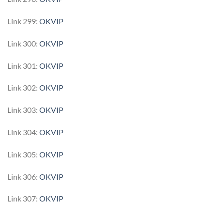
Link 299:
OKVIP
Link 300:
OKVIP
Link 301:
OKVIP
Link 302:
OKVIP
Link 303:
OKVIP
Link 304:
OKVIP
Link 305:
OKVIP
Link 306:
OKVIP
Link 307:
OKVIP