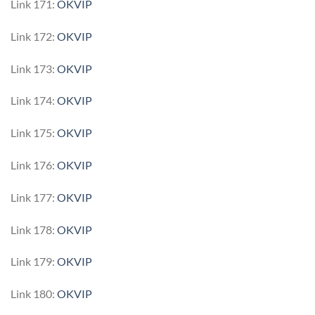
Link 171:
OKVIP
Link 172:
OKVIP
Link 173:
OKVIP
Link 174:
OKVIP
Link 175:
OKVIP
Link 176:
OKVIP
Link 177:
OKVIP
Link 178:
OKVIP
Link 179:
OKVIP
Link 180:
OKVIP