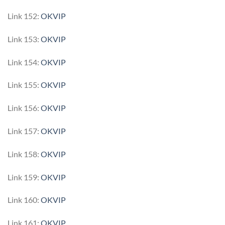
Link 152:
OKVIP
Link 153:
OKVIP
Link 154:
OKVIP
Link 155:
OKVIP
Link 156:
OKVIP
Link 157:
OKVIP
Link 158:
OKVIP
Link 159:
OKVIP
Link 160:
OKVIP
Link 161:
OKVIP