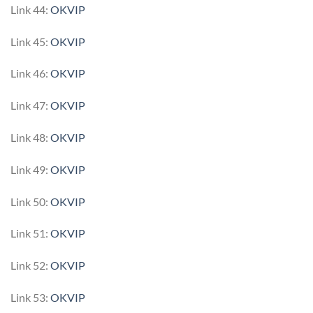
Link 44:
OKVIP
Link 45:
OKVIP
Link 46:
OKVIP
Link 47:
OKVIP
Link 48:
OKVIP
Link 49:
OKVIP
Link 50:
OKVIP
Link 51:
OKVIP
Link 52:
OKVIP
Link 53:
OKVIP