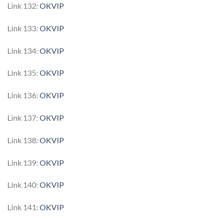
Link 132:
OKVIP
Link 133:
OKVIP
Link 134:
OKVIP
Link 135:
OKVIP
Link 136:
OKVIP
Link 137:
OKVIP
Link 138:
OKVIP
Link 139:
OKVIP
Link 140:
OKVIP
Link 141:
OKVIP