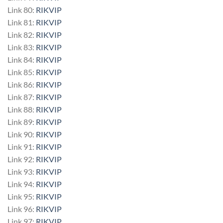
Link 80:
RIKVIP
Link 81:
RIKVIP
Link 82:
RIKVIP
Link 83:
RIKVIP
Link 84:
RIKVIP
Link 85:
RIKVIP
Link 86:
RIKVIP
Link 87:
RIKVIP
Link 88:
RIKVIP
Link 89:
RIKVIP
Link 90:
RIKVIP
Link 91:
RIKVIP
Link 92:
RIKVIP
Link 93:
RIKVIP
Link 94:
RIKVIP
Link 95:
RIKVIP
Link 96:
RIKVIP
Link 97:
RIKVIP