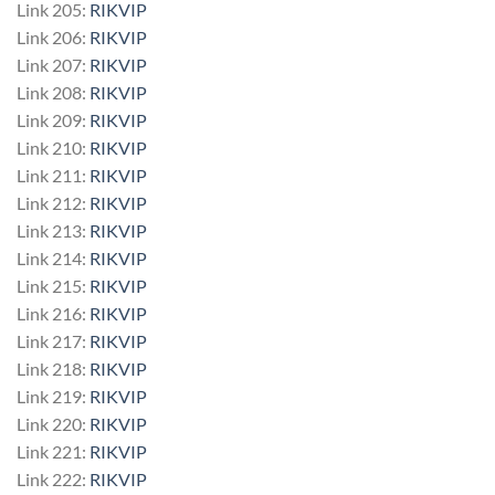
Link 205:
RIKVIP
Link 206:
RIKVIP
Link 207:
RIKVIP
Link 208:
RIKVIP
Link 209:
RIKVIP
Link 210:
RIKVIP
Link 211:
RIKVIP
Link 212:
RIKVIP
Link 213:
RIKVIP
Link 214:
RIKVIP
Link 215:
RIKVIP
Link 216:
RIKVIP
Link 217:
RIKVIP
Link 218:
RIKVIP
Link 219:
RIKVIP
Link 220:
RIKVIP
Link 221:
RIKVIP
Link 222:
RIKVIP