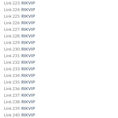
Link 223:
RIKVIP
Link 224:
RIKVIP
Link 225:
RIKVIP
Link 226:
RIKVIP
Link 227:
RIKVIP
Link 228:
RIKVIP
Link 229:
RIKVIP
Link 230:
RIKVIP
Link 231:
RIKVIP
Link 232:
RIKVIP
Link 233:
RIKVIP
Link 234:
RIKVIP
Link 235:
RIKVIP
Link 236:
RIKVIP
Link 237:
RIKVIP
Link 238:
RIKVIP
Link 239:
RIKVIP
Link 240:
RIKVIP