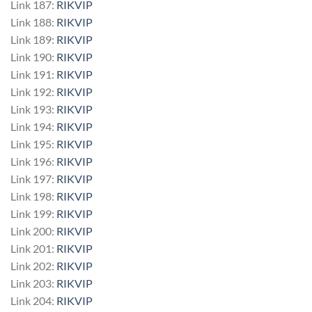
Link 187:
RIKVIP
Link 188:
RIKVIP
Link 189:
RIKVIP
Link 190:
RIKVIP
Link 191:
RIKVIP
Link 192:
RIKVIP
Link 193:
RIKVIP
Link 194:
RIKVIP
Link 195:
RIKVIP
Link 196:
RIKVIP
Link 197:
RIKVIP
Link 198:
RIKVIP
Link 199:
RIKVIP
Link 200:
RIKVIP
Link 201:
RIKVIP
Link 202:
RIKVIP
Link 203:
RIKVIP
Link 204:
RIKVIP