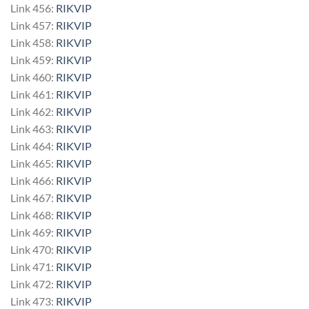
Link 456:
RIKVIP
Link 457:
RIKVIP
Link 458:
RIKVIP
Link 459:
RIKVIP
Link 460:
RIKVIP
Link 461:
RIKVIP
Link 462:
RIKVIP
Link 463:
RIKVIP
Link 464:
RIKVIP
Link 465:
RIKVIP
Link 466:
RIKVIP
Link 467:
RIKVIP
Link 468:
RIKVIP
Link 469:
RIKVIP
Link 470:
RIKVIP
Link 471:
RIKVIP
Link 472:
RIKVIP
Link 473:
RIKVIP