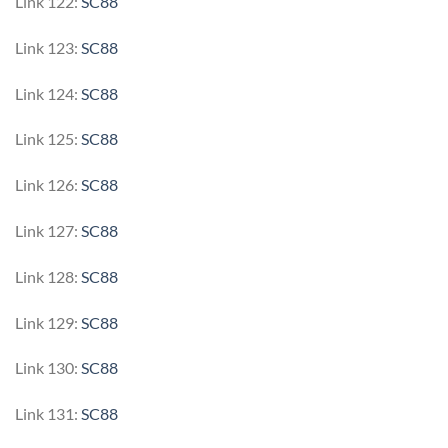
Link 122:
SC88
Link 123:
SC88
Link 124:
SC88
Link 125:
SC88
Link 126:
SC88
Link 127:
SC88
Link 128:
SC88
Link 129:
SC88
Link 130:
SC88
Link 131:
SC88