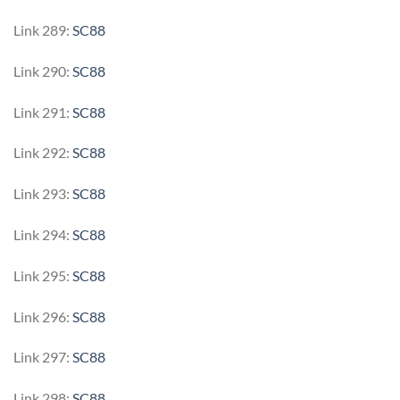
Link 289:
SC88
Link 290:
SC88
Link 291:
SC88
Link 292:
SC88
Link 293:
SC88
Link 294:
SC88
Link 295:
SC88
Link 296:
SC88
Link 297:
SC88
Link 298:
SC88