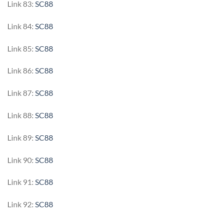
Link 83:
SC88
Link 84:
SC88
Link 85:
SC88
Link 86:
SC88
Link 87:
SC88
Link 88:
SC88
Link 89:
SC88
Link 90:
SC88
Link 91:
SC88
Link 92:
SC88