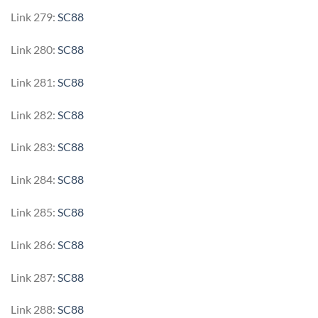
Link 279:
SC88
Link 280:
SC88
Link 281:
SC88
Link 282:
SC88
Link 283:
SC88
Link 284:
SC88
Link 285:
SC88
Link 286:
SC88
Link 287:
SC88
Link 288:
SC88