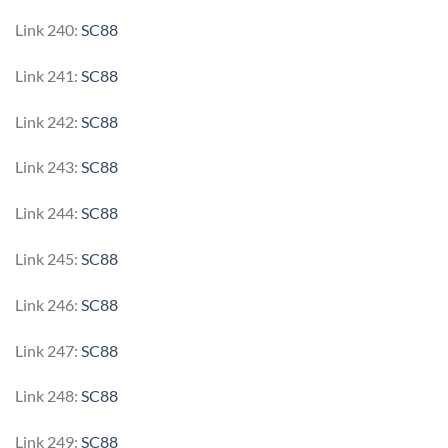
Link 240:
SC88
Link 241:
SC88
Link 242:
SC88
Link 243:
SC88
Link 244:
SC88
Link 245:
SC88
Link 246:
SC88
Link 247:
SC88
Link 248:
SC88
Link 249:
SC88