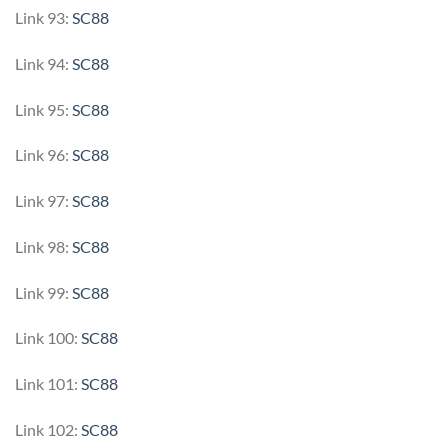
Link 93:
SC88
Link 94:
SC88
Link 95:
SC88
Link 96:
SC88
Link 97:
SC88
Link 98:
SC88
Link 99:
SC88
Link 100:
SC88
Link 101:
SC88
Link 102:
SC88