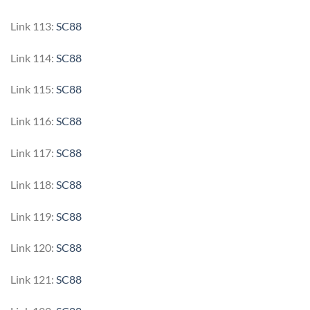
Link 113:
SC88
Link 114:
SC88
Link 115:
SC88
Link 116:
SC88
Link 117:
SC88
Link 118:
SC88
Link 119:
SC88
Link 120:
SC88
Link 121:
SC88