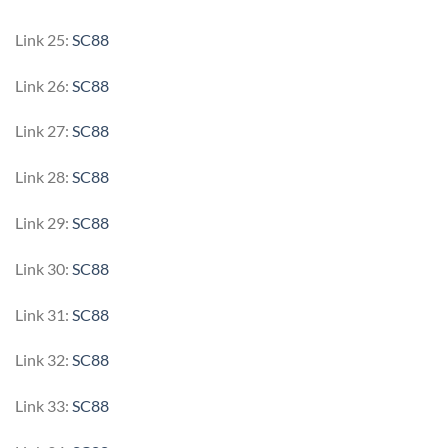
Link 25:
SC88
Link 26:
SC88
Link 27:
SC88
Link 28:
SC88
Link 29:
SC88
Link 30:
SC88
Link 31:
SC88
Link 32:
SC88
Link 33:
SC88