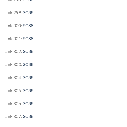
Link 299:
SC88
Link 300:
SC88
Link 301:
SC88
Link 302:
SC88
Link 303:
SC88
Link 304:
SC88
Link 305:
SC88
Link 306:
SC88
Link 307:
SC88