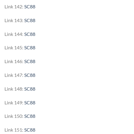
Link 142:
SC88
Link 143:
SC88
Link 144:
SC88
Link 145:
SC88
Link 146:
SC88
Link 147:
SC88
Link 148:
SC88
Link 149:
SC88
Link 150:
SC88
Link 151:
SC88