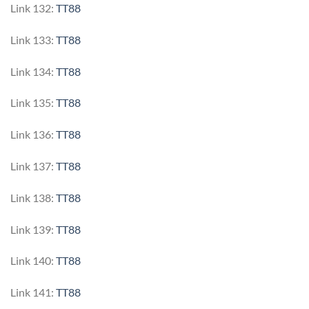
Link 132:
TT88
Link 133:
TT88
Link 134:
TT88
Link 135:
TT88
Link 136:
TT88
Link 137:
TT88
Link 138:
TT88
Link 139:
TT88
Link 140:
TT88
Link 141:
TT88