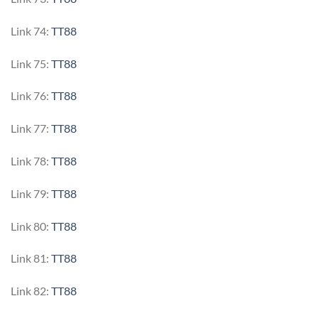
Link 74:
TT88
Link 75:
TT88
Link 76:
TT88
Link 77:
TT88
Link 78:
TT88
Link 79:
TT88
Link 80:
TT88
Link 81:
TT88
Link 82:
TT88