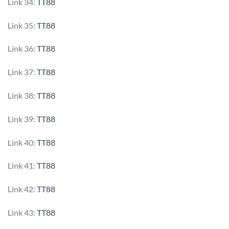
Link 34:
TT88
Link 35:
TT88
Link 36:
TT88
Link 37:
TT88
Link 38:
TT88
Link 39:
TT88
Link 40:
TT88
Link 41:
TT88
Link 42:
TT88
Link 43:
TT88