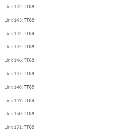
Link 142:
TT88
Link 143:
TT88
Link 144:
TT88
Link 145:
TT88
Link 146:
TT88
Link 147:
TT88
Link 148:
TT88
Link 149:
TT88
Link 150:
TT88
Link 151:
TT88