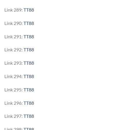
Link 289:
TT88
Link 290:
TT88
Link 291:
TT88
Link 292:
TT88
Link 293:
TT88
Link 294:
TT88
Link 295:
TT88
Link 296:
TT88
Link 297:
TT88
Link 298:
TT88