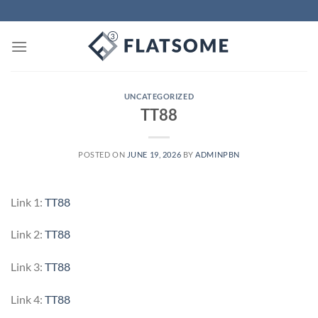
Skip
to
content
UNCATEGORIZED
TT88
POSTED ON
JUNE 19, 2026
BY
ADMINPBN
Link 1:
TT88
Link 2:
TT88
Link 3:
TT88
Link 4:
TT88