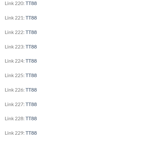
Link 220:
TT88
Link 221:
TT88
Link 222:
TT88
Link 223:
TT88
Link 224:
TT88
Link 225:
TT88
Link 226:
TT88
Link 227:
TT88
Link 228:
TT88
Link 229:
TT88