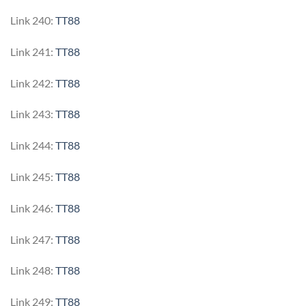
Link 240:
TT88
Link 241:
TT88
Link 242:
TT88
Link 243:
TT88
Link 244:
TT88
Link 245:
TT88
Link 246:
TT88
Link 247:
TT88
Link 248:
TT88
Link 249:
TT88