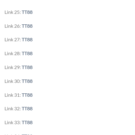
Link 25:
TT88
Link 26:
TT88
Link 27:
TT88
Link 28:
TT88
Link 29:
TT88
Link 30:
TT88
Link 31:
TT88
Link 32:
TT88
Link 33:
TT88