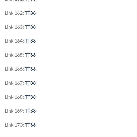
Link 162:
TT88
Link 163:
TT88
Link 164:
TT88
Link 165:
TT88
Link 166:
TT88
Link 167:
TT88
Link 168:
TT88
Link 169:
TT88
Link 170:
TT88