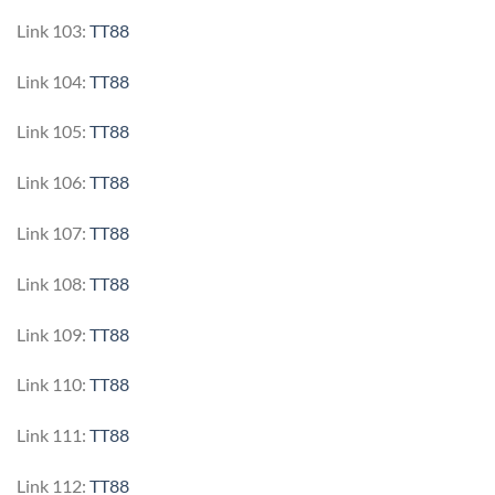
Link 103:
TT88
Link 104:
TT88
Link 105:
TT88
Link 106:
TT88
Link 107:
TT88
Link 108:
TT88
Link 109:
TT88
Link 110:
TT88
Link 111:
TT88
Link 112:
TT88