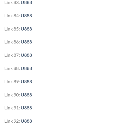
Link 83:
U888
Link 84:
U888
Link 85:
U888
Link 86:
U888
Link 87:
U888
Link 88:
U888
Link 89:
U888
Link 90:
U888
Link 91:
U888
Link 92:
U888