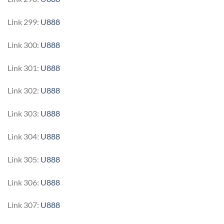
Link 299:
U888
Link 300:
U888
Link 301:
U888
Link 302:
U888
Link 303:
U888
Link 304:
U888
Link 305:
U888
Link 306:
U888
Link 307:
U888