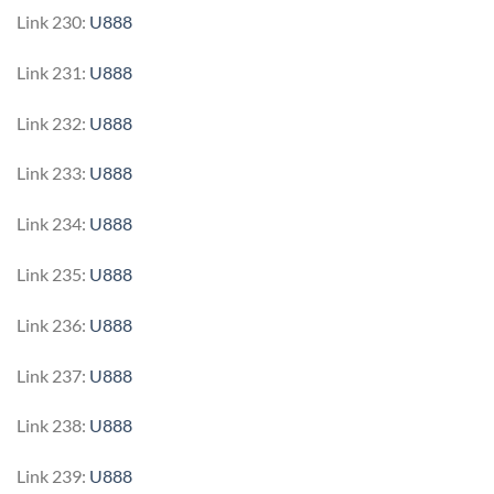
Link 230:
U888
Link 231:
U888
Link 232:
U888
Link 233:
U888
Link 234:
U888
Link 235:
U888
Link 236:
U888
Link 237:
U888
Link 238:
U888
Link 239:
U888