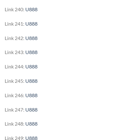
Link 240:
U888
Link 241:
U888
Link 242:
U888
Link 243:
U888
Link 244:
U888
Link 245:
U888
Link 246:
U888
Link 247:
U888
Link 248:
U888
Link 249:
U888