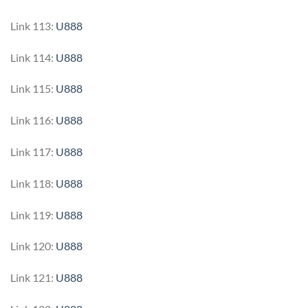
Link 113:
U888
Link 114:
U888
Link 115:
U888
Link 116:
U888
Link 117:
U888
Link 118:
U888
Link 119:
U888
Link 120:
U888
Link 121:
U888