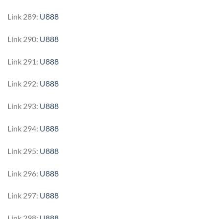
Link 289:
U888
Link 290:
U888
Link 291:
U888
Link 292:
U888
Link 293:
U888
Link 294:
U888
Link 295:
U888
Link 296:
U888
Link 297:
U888
Link 298:
U888