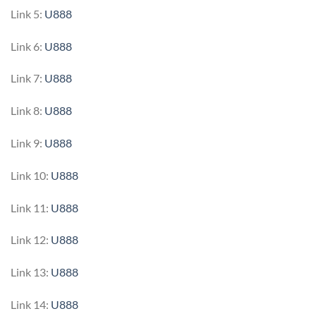
Link 5:
U888
Link 6:
U888
Link 7:
U888
Link 8:
U888
Link 9:
U888
Link 10:
U888
Link 11:
U888
Link 12:
U888
Link 13:
U888
Link 14:
U888