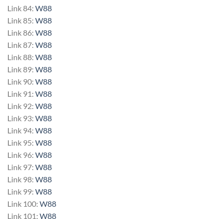
Link 84:
W88
Link 85:
W88
Link 86:
W88
Link 87:
W88
Link 88:
W88
Link 89:
W88
Link 90:
W88
Link 91:
W88
Link 92:
W88
Link 93:
W88
Link 94:
W88
Link 95:
W88
Link 96:
W88
Link 97:
W88
Link 98:
W88
Link 99:
W88
Link 100:
W88
Link 101:
W88