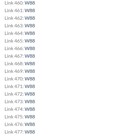
Link 460:
W88
Link 461:
W88
Link 462:
W88
Link 463:
W88
Link 464:
W88
Link 465:
W88
Link 466:
W88
Link 467:
W88
Link 468:
W88
Link 469:
W88
Link 470:
W88
Link 471:
W88
Link 472:
W88
Link 473:
W88
Link 474:
W88
Link 475:
W88
Link 476:
W88
Link 477:
W88