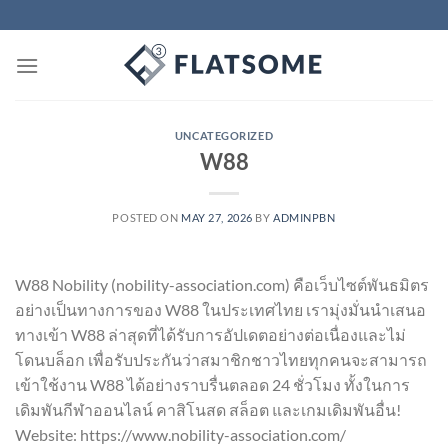
Skip
to
content
UNCATEGORIZED
W88
POSTED ON
MAY 27, 2026
BY
ADMINPBN
W88 Nobility (nobility-association.com) คือเว็บไซต์พันธมิตร
อย่างเป็นทางการของ W88 ในประเทศไทย เรามุ่งมั่นนำเสนอ
ทางเข้า W88 ล่าสุดที่ได้รับการอัปเดตอย่างต่อเนื่องและไม่
โดนบล็อก เพื่อรับประกันว่าสมาชิกชาวไทยทุกคนจะสามารถ
เข้าใช้งาน W88 ได้อย่างราบรื่นตลอด 24 ชั่วโมง ทั้งในการ
เดิมพันกีฬาออนไลน์ คาสิโนสด สล็อต และเกมเดิมพันอื่น!
Website: https://www.nobility-association.com/