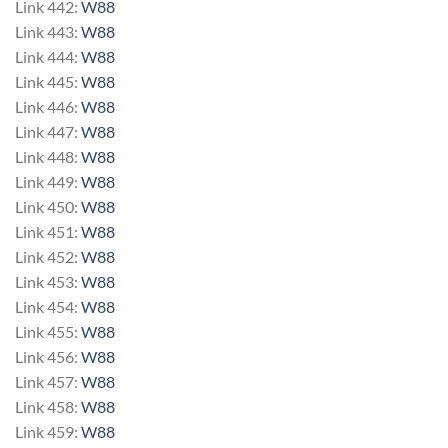
Link 442:
W88
Link 443:
W88
Link 444:
W88
Link 445:
W88
Link 446:
W88
Link 447:
W88
Link 448:
W88
Link 449:
W88
Link 450:
W88
Link 451:
W88
Link 452:
W88
Link 453:
W88
Link 454:
W88
Link 455:
W88
Link 456:
W88
Link 457:
W88
Link 458:
W88
Link 459:
W88