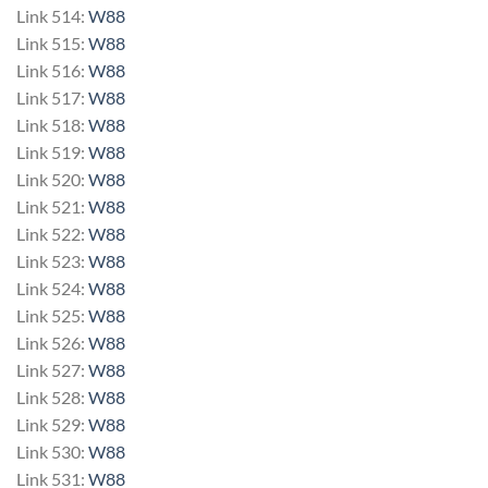
Link 514:
W88
Link 515:
W88
Link 516:
W88
Link 517:
W88
Link 518:
W88
Link 519:
W88
Link 520:
W88
Link 521:
W88
Link 522:
W88
Link 523:
W88
Link 524:
W88
Link 525:
W88
Link 526:
W88
Link 527:
W88
Link 528:
W88
Link 529:
W88
Link 530:
W88
Link 531:
W88