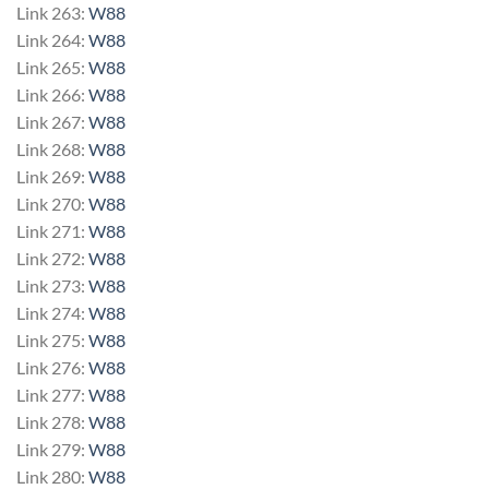
Link 263:
W88
Link 264:
W88
Link 265:
W88
Link 266:
W88
Link 267:
W88
Link 268:
W88
Link 269:
W88
Link 270:
W88
Link 271:
W88
Link 272:
W88
Link 273:
W88
Link 274:
W88
Link 275:
W88
Link 276:
W88
Link 277:
W88
Link 278:
W88
Link 279:
W88
Link 280:
W88